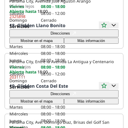
Panama City, Avenida Jose Agustin Arango
85.5 km
lejos
Viernes
08:00 - 18:00
Abierto hasta
18:00
Sábado
08:00 - 12:00
2325898
Domingo
Cerrado
18. Glidden Llano Bonito
Servicios
Horario de la tienda
Direcciones
Lunes
08:00 - 18:00
Mostrar en el mapa
Más información
Martes
08:00 - 18:00
Miércoles
08:00 - 18:00
Jueves
08:00 - 18:00
Panama City, Entre la Avenida La Antigua y Centenario
87 km
lejos
Viernes
08:00 - 18:00
Abierto hasta
18:00
Sábado
08:00 - 12:00
2031111
Domingo
Cerrado
19. Glidden Costa Del Este
Servicios
Horario de la tienda
Direcciones
Lunes
08:00 - 18:00
Mostrar en el mapa
Más información
Martes
08:00 - 18:00
Miércoles
08:00 - 18:00
Jueves
08:00 - 18:00
Panama City, Ave. Domingo Diaz, Brisas del Golf San
Miguelito
Viernes
08:00 - 18:00