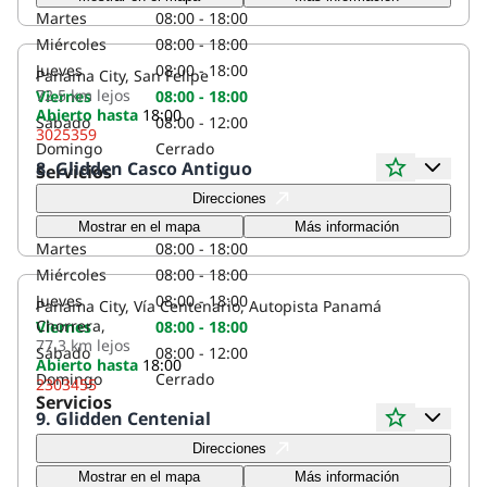
Martes
08:00 - 18:00
Miércoles
08:00 - 18:00
Jueves
08:00 - 18:00
Panama City, San Felipe
72.5 km
lejos
Viernes
08:00 - 18:00
Abierto hasta
18:00
Sábado
08:00 - 12:00
3025359
Domingo
Cerrado
8. Glidden Casco Antiguo
Servicios
Horario de la tienda
Direcciones
Lunes
08:00 - 18:00
Mostrar en el mapa
Más información
Martes
08:00 - 18:00
Miércoles
08:00 - 18:00
Jueves
08:00 - 18:00
Panama City, Vía Centenario, Autopista Panamá
Chorrera,
Viernes
08:00 - 18:00
77.3 km
lejos
Sábado
08:00 - 12:00
Abierto hasta
18:00
Domingo
Cerrado
2303455
Servicios
9. Glidden Centenial
Horario de la tienda
Direcciones
Lunes
08:00 - 18:00
Mostrar en el mapa
Más información