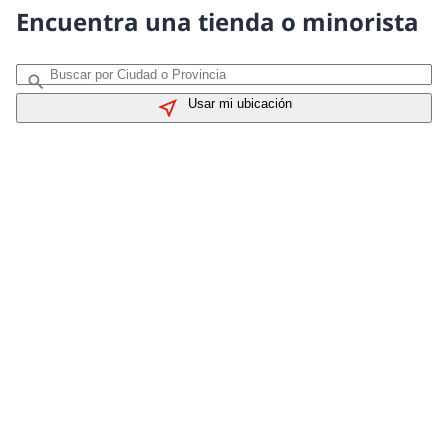
Encuentra una tienda o minorista
Usar mi ubicación