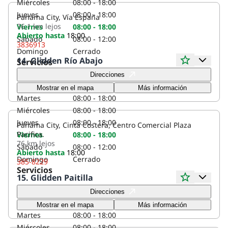
Miércoles
08:00 - 18:00
Jueves
08:00 - 18:00
Panama City, Vía España
76.1 km
lejos
Viernes
08:00 - 18:00
Abierto hasta
18:00
Sábado
08:00 - 12:00
3836913
Domingo
Cerrado
14. Glidden Río Abajo
Servicios
Horario de la tienda
Direcciones
Lunes
08:00 - 18:00
Mostrar en el mapa
Más información
Martes
08:00 - 18:00
Miércoles
08:00 - 18:00
Jueves
08:00 - 18:00
Panama City, Cinta Costera, Centro Comercial Plaza
Pacifica.
Viernes
08:00 - 18:00
76 km
lejos
Sábado
08:00 - 12:00
Abierto hasta
18:00
Domingo
Cerrado
385-8229
Servicios
15. Glidden Paitilla
Horario de la tienda
Direcciones
Lunes
08:00 - 18:00
Mostrar en el mapa
Más información
Martes
08:00 - 18:00
Miércoles
08:00 - 18:00