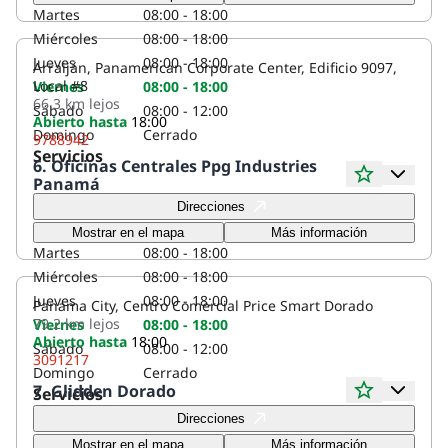
Martes
08:00 - 18:00
Miércoles
08:00 - 18:00
Jueves
08:00 - 18:00
Arraiján, Panamerican Corporate Center, Edificio 9097,
Local #8
Viernes
08:00 - 18:00
66.3 km
lejos
Sábado
08:00 - 12:00
Abierto hasta
18:00
Domingo
Cerrado
9788942
Servicios
6. Oficinas Centrales Ppg Industries
Panamá
Horario de la tienda
Direcciones
Lunes
08:00 - 18:00
Mostrar en el mapa
Más información
Martes
08:00 - 18:00
Miércoles
08:00 - 18:00
Jueves
08:00 - 18:00
Panama City, Centro Comercial Price Smart Dorado
79.2 km
lejos
Viernes
08:00 - 18:00
Abierto hasta
18:00
Sábado
08:00 - 12:00
3091217
Domingo
Cerrado
7. Glidden Dorado
Servicios
Horario de la tienda
Direcciones
Lunes
08:00 - 18:00
Mostrar en el mapa
Más información