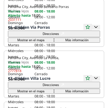
Jueves
08:00 - 18:00
Panama City, Avenida Belisario Porras
76.7 km
lejos
Viernes
08:00 - 18:00
Abierto hasta
18:00
Sábado
08:00 - 12:00
2031111
Domingo
Cerrado
16. Glidden Vía Porras
Servicios
Horario de la tienda
Direcciones
Lunes
08:00 - 18:00
Mostrar en el mapa
Más información
Martes
08:00 - 18:00
Miércoles
08:00 - 18:00
Jueves
08:00 - 18:00
Panama City, Avenida La Pulida,
85.4 km
lejos
Viernes
08:00 - 18:00
Abierto hasta
18:00
Sábado
08:00 - 12:00
2777818
Domingo
Cerrado
17. Glidden Villa Lucre
Servicios
Horario de la tienda
Direcciones
Lunes
08:00 - 18:00
Mostrar en el mapa
Más información
Martes
08:00 - 18:00
Miércoles
08:00 - 18:00
Jueves
08:00 - 18:00